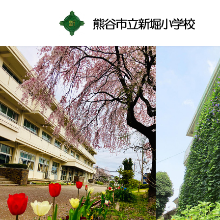
コ
ナ
ン
ビ
テ
ゲ
ン
ー
ツ
シ
へ
ョ
ス
ン
キ
に
ッ
移
プ
動