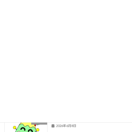
職員室
学校紹介
関連情報
旧HPはこちら！
最近の投稿
お囃子体験
１年生
2026年6月29日
秋の楽しみ育成中！
２年生
2026年6月8日