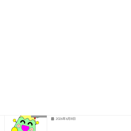
職員室
学校紹介
関連情報
旧HPはこちら！
最近の投稿
お囃子体験
１年生
2026年6月29日
秋の楽しみ育成中！
２年生
2026年6月8日