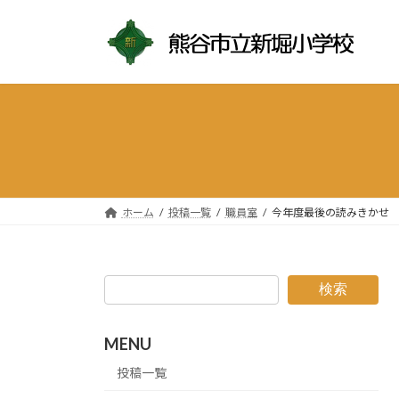
コ
ナ
ン
ビ
テ
ゲ
ン
ー
ツ
シ
へ
ョ
ス
ン
キ
に
ッ
移
プ
動
ホーム
投稿一覧
職員室
今年度最後の読みきかせ
検索
MENU
投稿一覧