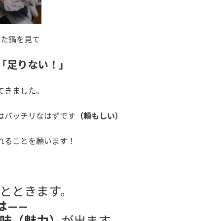
った鍋を見て
「足りない！」
てきました。
はバッチリなはずです
（頼もしい）
れることを願います！
つ
とときます。
は——
味（魅力）
が出ます。