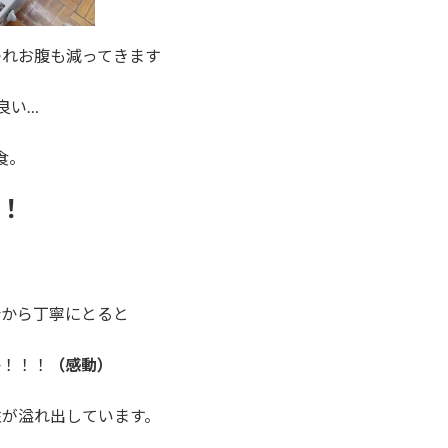
つれお腹も減ってきます
良い…
食。
！
汁から丁寧にとると
か！！！
（感動）
性が溢れ出しています。