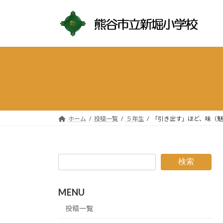
コ
ナ
ン
ビ
テ
ゲ
ン
ー
ツ
シ
へ
ョ
ス
ン
キ
に
ッ
移
プ
動
ホーム
投稿一覧
５年生
「引き出す」ほど、味（魅
検索
MENU
投稿一覧