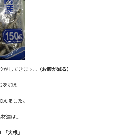
りがしてきます…
（お腹が減る）
ちを抑え
加えました。
具材達は…
１「大根」