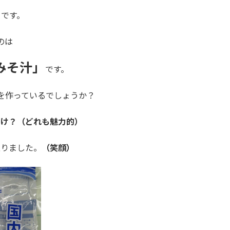
当です。
のは
みそ汁」
です。
を作っているでしょうか？
たけ？（どれも魅力的）
取りました。
（笑顔）