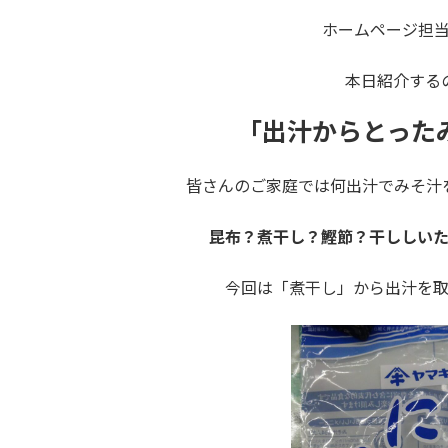
ホームページ担
本日紹介する
「出汁からとった
皆さんのご家庭では何出汁でみそ汁
昆布？煮干し？鰹節？干ししい
今回は「煮干し」から出汁を