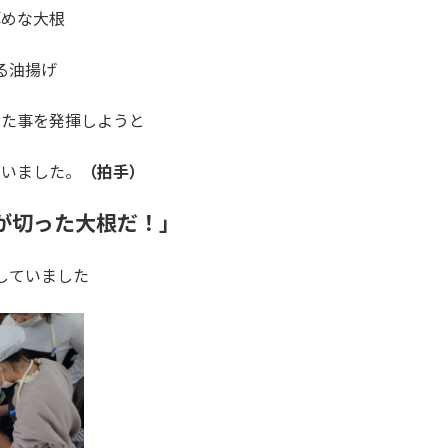
厚めな大根
る油揚げ
した事を発揮しようと
ていました。
（拍手）
が切った大根だ！」
していました